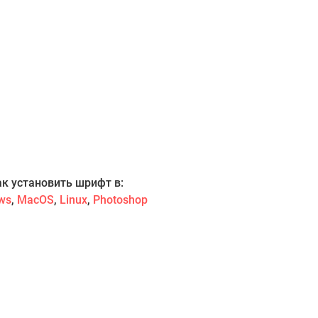
ак установить шрифт в:
ws
,
MacOS
,
Linux
,
Photoshop