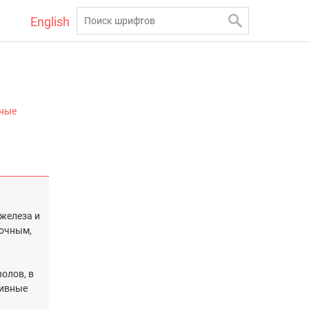
English
ные
 железа и
рочным,
олов, в
тивные