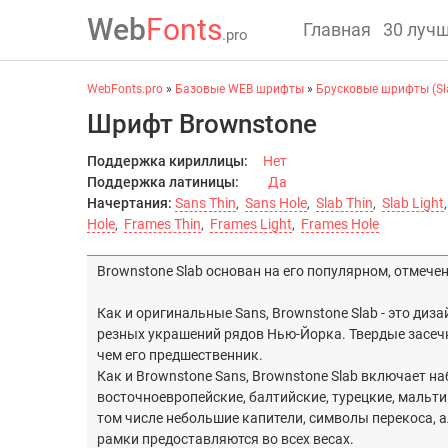
Web
Fonts
Главная
30 луч
.pro
WebFonts.pro
»
Базовые WEB шрифты
»
Брусковые шрифты (Sla
Шрифт Brownstone
Поддержка кириллицы:
Нет
Поддержка латиницы:
Да
Начертания:
Sans Thin
,
Sans Hole
,
Slab Thin
,
Slab Light
Hole
,
Frames Thin
,
Frames Light
,
Frames Hole
Brownstone Slab основан на его популярном, отмече
Как и оригинальные Sans, Brownstone Slab - это ди
резных украшений рядов Нью-Йорка. Твердые засечк
чем его предшественник.
Как и Brownstone Sans, Brownstone Slab включает н
восточноевропейские, балтийские, турецкие, мальтий
том числе небольшие капители, символы перекоса, ал
рамки предоставляются во всех весах.