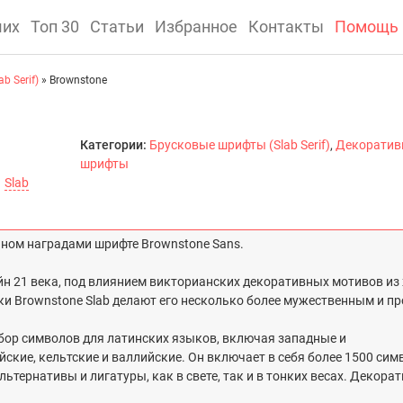
ших
Топ 30
Статьи
Избранное
Контакты
Помощь
b Serif)
» Brownstone
Категории:
Брусковые шрифты (Slab Serif)
,
Декоратив
шрифты
,
Slab
нном наградами шрифте Brownstone Sans.
зайн 21 века, под влиянием викторианских декоративных мотивов из
и Brownstone Slab делают его несколько более мужественным и п
абор символов для латинских языков, включая западные и
ские, кельтские и валлийские. Он включает в себя более 1500 симв
ьтернативы и лигатуры, как в свете, так и в тонких весах. Декора