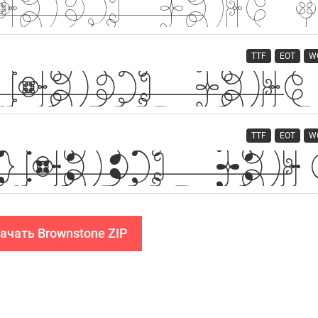
TTF
EOT
W
TTF
EOT
W
ачать Brownstone ZIP