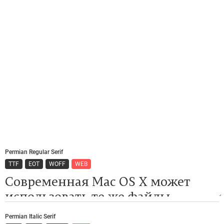
Permian Regular Serif
TTF
EOT
WOFF
WEB
Permian Italic Serif