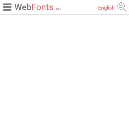
Web
Fonts
English
.pro