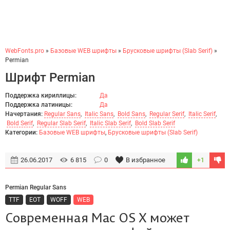
WebFonts.pro
»
Базовые WEB шрифты
»
Брусковые шрифты (Slab Serif)
»
Permian
Шрифт Permian
Поддержка кириллицы:
Да
Поддержка латиницы:
Да
Начертания:
Regular Sans
,
Italic Sans
,
Bold Sans
,
Regular Serif
,
Italic Serif
,
Bold Serif
,
Regular Slab Serif
,
Italic Slab Serif
,
Bold Slab Serif
Категории:
Базовые WEB шрифты
,
Брусковые шрифты (Slab Serif)
26.06.2017
6 815
0
В избранное
+1
Permian Regular Sans
TTF
EOT
WOFF
WEB