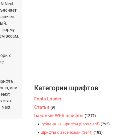
IN Next
бъясняет,
асечек.
ый,
ь форму
ем весам,
оторых
ие
шрифта
Категории шрифтов
рошо, как
 Next
Fonts Loader
кстах.
Статьи
 Next
(9)
Базовые WEB шрифты
(1217)
Рубленные шрифты (Sans Serif)
(795)
Шрифты с засечками (Serif)
(183)