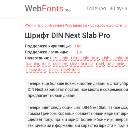
Web
Fonts
Главная
30 луч
.pro
WebFonts.pro
»
Базовые WEB шрифты
»
Брусковые шрифты (Sla
Шрифт DIN Next Slab Pro
Поддержка кириллицы:
Нет
Поддержка латиницы:
Да
Начертания:
Ultra Light
,
Ultra Light Italic
,
Light
,
Light Ita
Regular
,
Italic
,
Medium
,
Medium Italic
,
Bold
,
Bold Italic
,
Heavy Italic
,
Black
,
Black Italic
Теперь еще больше возможностей дизайна с популяр
DIN Next заработал постоянное место в современной
предлагает новый дизайн.
Теперь идет следующий шаг, DIN Next Slab, также с
Томом Грейсом Кобаяши создает новый вариант шри
сделает популярный шрифт более гибким и универса
технический и формальный характер шрифта и подче