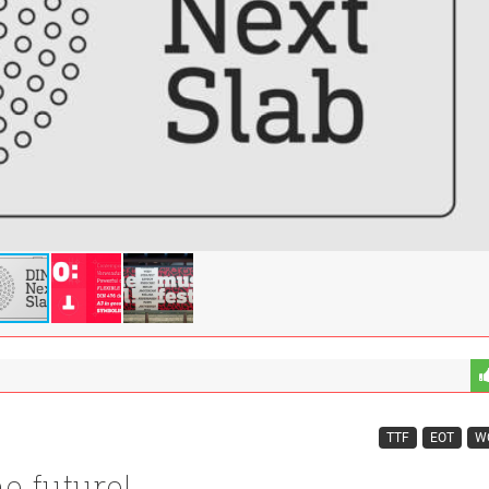
TTF
EOT
W