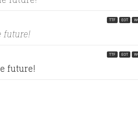
TTF
EOT
W
TTF
EOT
W