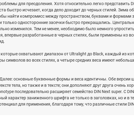
облемы для преодоления. Хотя относительно легко представить D
ста быстро исчезает, когда дело доходит до черных стилей. Зима о
тобы найти компромисс между пространством, буквами и формами з
и только односторонние засечки быстро прекращались. Центральн
ьно изменился. Тем не менее, необходимо было немного упростит
ния, впервые разработанные в черных стилях, были применены ко вс
ид.
в, которые охватывают диапазон от Ultralight до Black, каждый из к
ры символов во всех стилях, а четыре средних веса имеют небольш
. Далее: основные буквенные формы и веса идентичны. Обе версии 
ексте тела, но также и в тексте; они дополняют друг друга очень хо
notype последовательно расширяет семейство DIN Next super. С DIN
ый характер заниженного шрифта не только в заголовках, но и в те
отенциал для применения, благодаря тому, что различные стили DIN