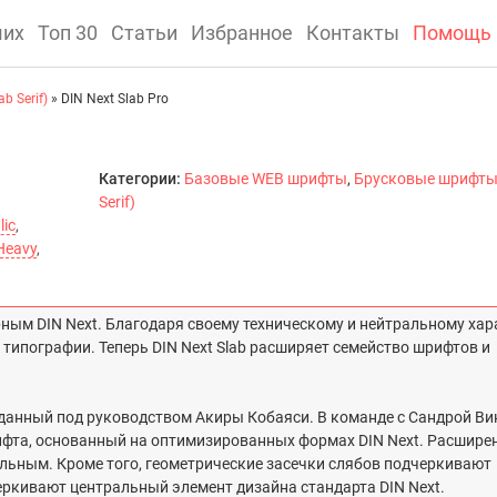
ших
Топ 30
Статьи
Избранное
Контакты
Помощь
b Serif)
» DIN Next Slab Pro
Категории:
Базовые WEB шрифты
,
Брусковые шрифты 
Serif)
lic
,
Heavy
,
ным DIN Next. Благодаря своему техническому и нейтральному хара
 типографии. Теперь DIN Next Slab расширяет семейство шрифтов и
озданный под руководством Акиры Кобаяси. В команде с Сандрой Ви
фта, основанный на оптимизированных формах DIN Next. Расшире
льным. Кроме того, геометрические засечки слябов подчеркивают
ркивают центральный элемент дизайна стандарта DIN Next.