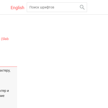
English
(Slab
ктеру,
нтер и
ние