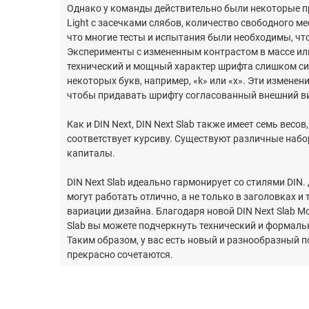
Однако у команды действительно были некоторые пр
Light с засечками слябов, количество свободного ме
что многие тесты и испытания были необходимы, ч
Эксперименты с измененным контрастом в массе ил
технический и мощный характер шрифта слишком сил
некоторых букв, например, «k» или «x». Эти измене
чтобы придавать шрифту согласованный внешний в
Как и DIN Next, DIN Next Slab также имеет семь весо
соответствует курсиву. Существуют различные набо
капиталы.
DIN Next Slab идеально гармонирует со стилями DIN
могут работать отлично, а не только в заголовках и т
вариации дизайна. Благодаря новой DIN Next Slab Mo
Slab вы можете подчеркнуть технический и формальн
Таким образом, у вас есть новый и разнообразный п
прекрасно сочетаются.