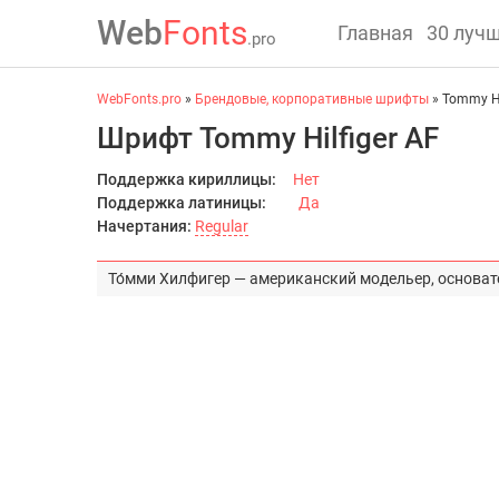
Web
Fonts
Главная
30 луч
.pro
WebFonts.pro
»
Брендовые, корпоративные шрифты
» Tommy Hi
Шрифт Tommy Hilfiger AF
Поддержка кириллицы:
Нет
Поддержка латиницы:
Да
Начертания:
Regular
То́мми Хилфигер — американский модельер, основате