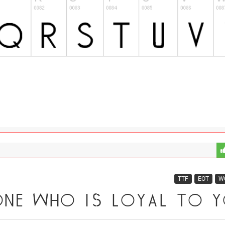
TTF
EOT
W