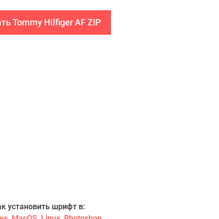
ть Tommy Hilfiger AF ZIP
ак установить шрифт в:
ws
,
MacOS
,
Linux
,
Photoshop