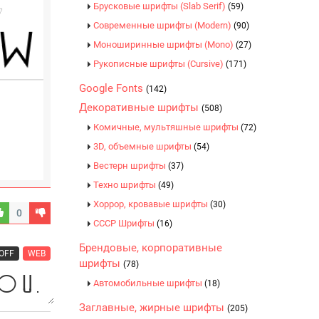
Брусковые шрифты (Slab Serif)
(59)
Современные шрифты (Modern)
(90)
Моноширинные шрифты (Mono)
(27)
Рукописные шрифты (Cursive)
(171)
Google Fonts
(142)
Декоративные шрифты
(508)
Комичные, мультяшные шрифты
(72)
3D, объемные шрифты
(54)
Вестерн шрифты
(37)
Техно шрифты
(49)
Хоррор, кровавые шрифты
(30)
0
CCCР Шрифты
(16)
Брендовые, корпоративные
OFF
WEB
шрифты
(78)
Автомобильные шрифты
(18)
Заглавные, жирные шрифты
(205)