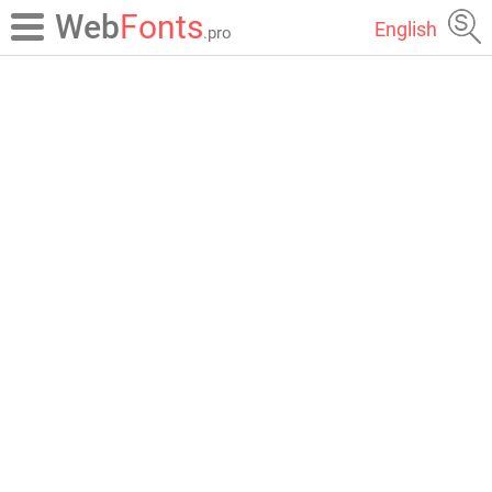
Web
Fonts
English
.pro