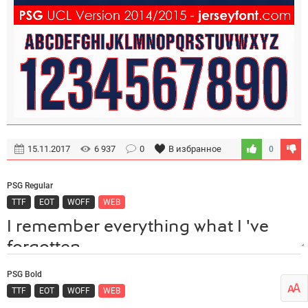
15.11.2017
6 937
0
В избранное
0
PSG Regular
TTF
EOT
WOFF
WEB
PSG Bold
TTF
EOT
WOFF
WEB