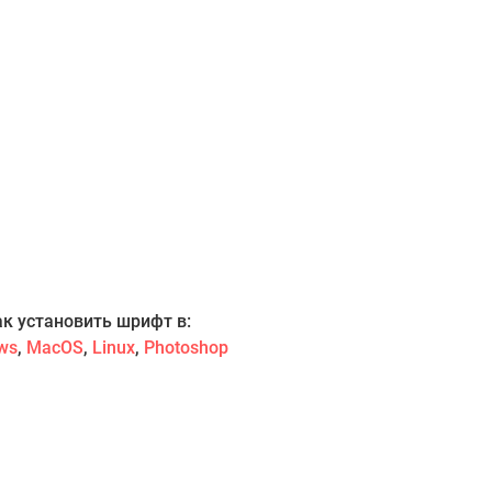
ак установить шрифт в:
ws
,
MacOS
,
Linux
,
Photoshop