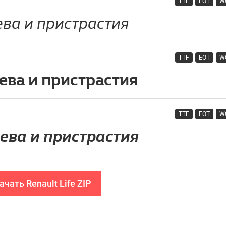
TTF
EOT
W
TTF
EOT
W
TTF
EOT
W
ачать Renault Life ZIP