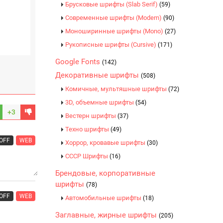
Брусковые шрифты (Slab Serif)
(59)
Современные шрифты (Modern)
(90)
Моноширинные шрифты (Mono)
(27)
Рукописные шрифты (Cursive)
(171)
Google Fonts
(142)
Декоративные шрифты
(508)
Комичные, мультяшные шрифты
(72)
3D, объемные шрифты
(54)
+3
Вестерн шрифты
(37)
Техно шрифты
(49)
OFF
WEB
Хоррор, кровавые шрифты
(30)
CCCР Шрифты
(16)
Брендовые, корпоративные
шрифты
(78)
OFF
WEB
Автомобильные шрифты
(18)
Заглавные, жирные шрифты
(205)