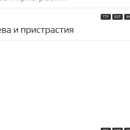
TTF
EOT
W