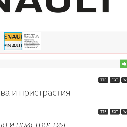
TTF
EOT
W
TTF
EOT
W