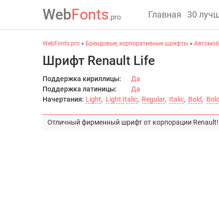
Web
Fonts
Главная
30 луч
.pro
WebFonts.pro
»
Брендовые, корпоративные шрифты
»
Автомоб
Шрифт Renault Life
Поддержка кириллицы:
Да
Поддержка латиницы:
Да
Начертания:
Light
,
Light Italic
,
Regular
,
Italic
,
Bold
,
Bold
Отличный фирменный шрифт от корпорации Renault!