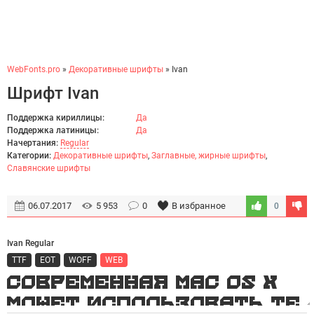
WebFonts.pro
»
Декоративные шрифты
» Ivan
Шрифт Ivan
Поддержка кириллицы:
Да
Поддержка латиницы:
Да
Начертания:
Regular
Категории:
Декоративные шрифты
,
Заглавные, жирные шрифты
,
Славянские шрифты
06.07.2017
5 953
0
В избранное
0
Ivan Regular
TTF
EOT
WOFF
WEB