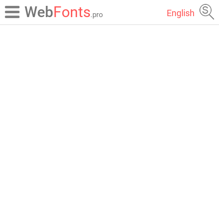
Web
Fonts
English
.pro