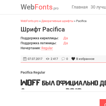
Web
Fonts
Главная
30 луч
.pro
WebFonts.pro
»
Декоративные шрифты
» Pacifica
Шрифт Pacifica
Поддержка кириллицы:
Да
Поддержка латиницы:
Да
Начертания:
Regular
07.07.2017
2 417
0
В избранное
Pacifica Regular