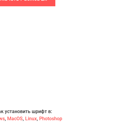
ак установить шрифт в:
ws
,
MacOS
,
Linux
,
Photoshop