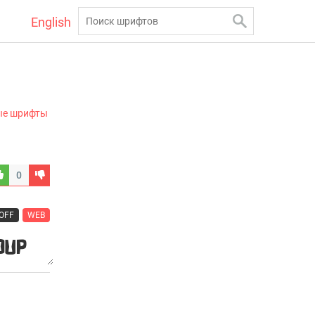
English
ые шрифты
0
OFF
WEB