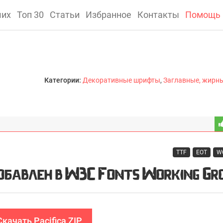
ших
Топ 30
Статьи
Избранное
Контакты
Помощь
Категории:
Декоративные шрифты
,
Заглавные, жирн
TTF
EOT
W
Скачать Pacifica ZIP