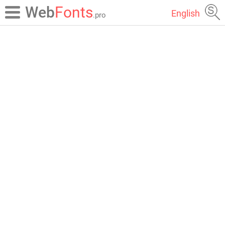
Web
Fonts
English
.pro