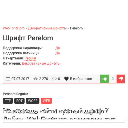
WebFonts.pro
»
Декоративные шрифты
» Perelom
Шрифт Perelom
Поддержка кириллицы:
Да
Поддержка латиницы:
Да
Начертания:
Regular
Категории:
Декоративные шрифты
07.07.2017
2 270
0
В избранное
0
Perelom Regular
TTF
EOT
WOFF
WEB