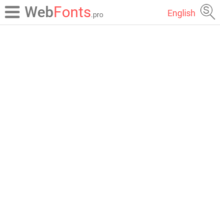
Web
Fonts
English
.pro