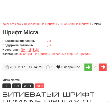
WebFonts.pro
»
Декоративные шрифты
»
3D, объемные шрифты
» Micra
Шрифт Micra
Поддержка кириллицы:
Да
Поддержка латиницы:
Да
Начертания:
Normal
,
Bold
Категории:
3D, объемные шрифты
,
Заглавные, жирные шрифты
23.08.2017
14 327
1
В избранное
-1
Micra Normal
TTF
EOT
WOFF
WEB