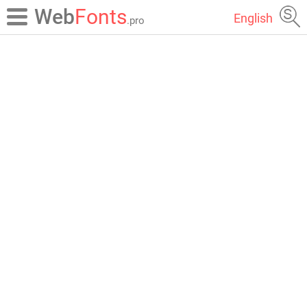
Web
Fonts
English
.pro