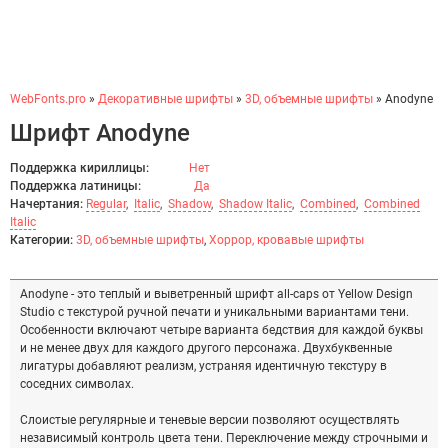
WebFonts.pro
»
Декоративные шрифты
»
3D, объемные шрифты
» Anodyne
Шрифт Anodyne
Поддержка кириллицы:
Нет
Поддержка латиницы:
Да
Начертания:
Regular
,
Italic
,
Shadow
,
Shadow Italic
,
Combined
,
Combined
Italic
Категории:
3D, объемные шрифты
,
Хоррор, кровавые шрифты
Anodyne - это теплый и выветренный шрифт all-caps от Yellow Design
Studio с текстурой ручной печати и уникальными вариантами тени.
Особенности включают четыре варианта бедствия для каждой буквы
и не менее двух для каждого другого персонажа. Двухбуквенные
лигатуры добавляют реализм, устраняя идентичную текстуру в
соседних символах.
Слоистые регулярные и теневые версии позволяют осуществлять
независимый контроль цвета тени. Переключение между строчными и