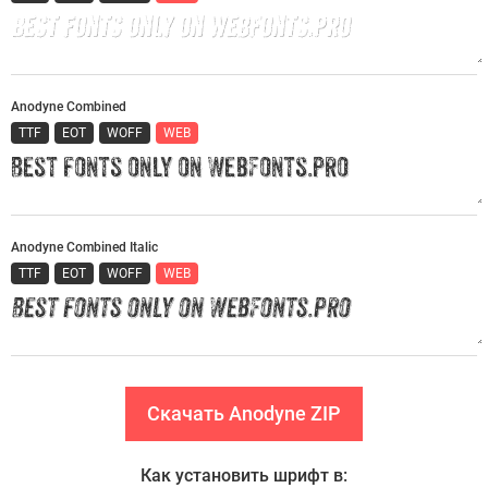
Anodyne Combined
TTF
EOT
WOFF
WEB
Anodyne Combined Italic
TTF
EOT
WOFF
WEB
Скачать Anodyne ZIP
Как установить шрифт в: