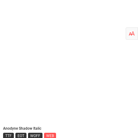
Anodyne Shadow Italic
TTF
EOT
WOFF
WEB