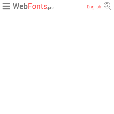
Web
Fonts
English
.pro