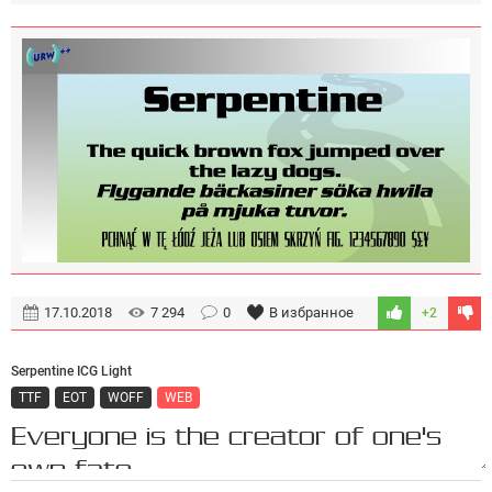
17.10.2018
7 294
0
В избранное
+2
Serpentine ICG Light
TTF
EOT
WOFF
WEB