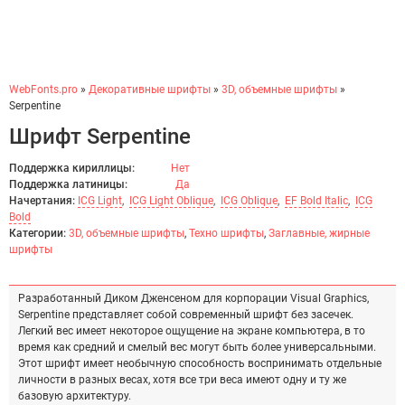
WebFonts.pro
»
Декоративные шрифты
»
3D, объемные шрифты
»
Serpentine
Шрифт Serpentine
Поддержка кириллицы:
Нет
Поддержка латиницы:
Да
Начертания:
ICG Light
,
ICG Light Oblique
,
ICG Oblique
,
EF Bold Italic
,
ICG
Bold
Категории:
3D, объемные шрифты
,
Техно шрифты
,
Заглавные, жирные
шрифты
Разработанный Диком Дженсеном для корпорации Visual Graphics,
Serpentine представляет собой современный шрифт без засечек.
Легкий вес имеет некоторое ощущение на экране компьютера, в то
время как средний и смелый вес могут быть более универсальными.
Этот шрифт имеет необычную способность воспринимать отдельные
личности в разных весах, хотя все три веса имеют одну и ту же
базовую архитектуру.