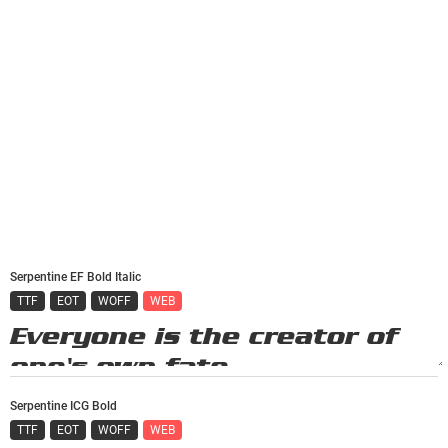
Serpentine EF Bold Italic
TTF
EOT
WOFF
WEB
Serpentine ICG Bold
TTF
EOT
WOFF
WEB