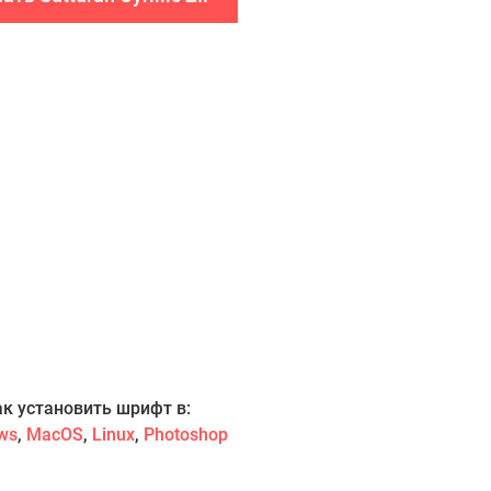
ак установить шрифт в:
ws
,
MacOS
,
Linux
,
Photoshop