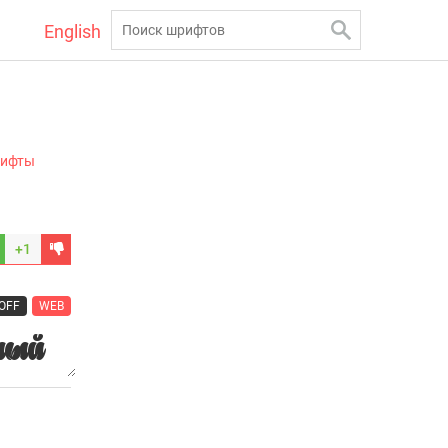
English
рифты
+1
OFF
WEB