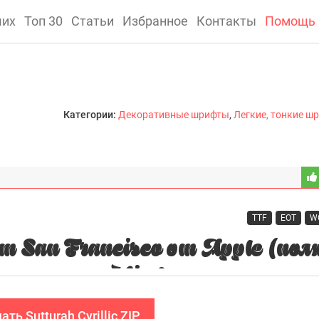
ших
Топ 30
Статьи
Избранное
Контакты
Помощь
Категории:
Декоративные шрифты
,
Легкие, тонкие ш
TTF
EOT
W
ать Sutturah Cyrillic ZIP