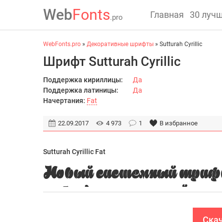
Web
Fonts
Главная
30 луч
.pro
WebFonts.pro
»
Декоративные шрифты
» Sutturah Cyrillic
Шрифт Sutturah Cyrillic
Поддержка кириллицы:
Да
Поддержка латиницы:
Да
Начертания:
Fat
22.09.2017
4 973
1
В избранное
Sutturah Cyrillic Fat
Скач