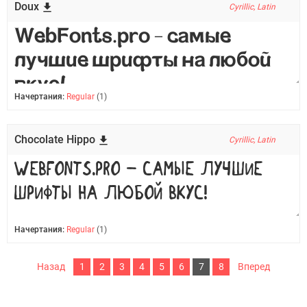
Doux
Cyrillic, Latin
Начертания:
Regular
(1)
Chocolate Hippo
Cyrillic, Latin
Начертания:
Regular
(1)
Назад
1
2
3
4
5
6
7
8
Вперед