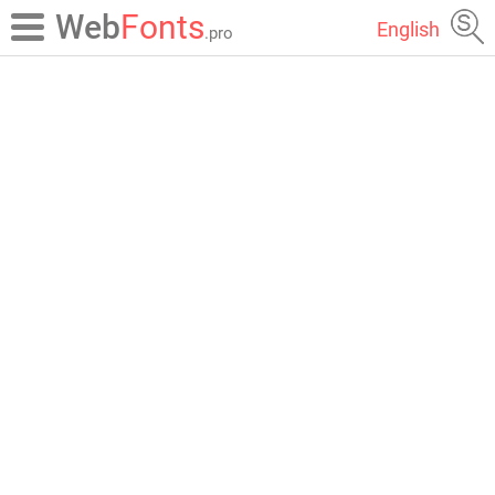
Web
Fonts
English
.pro