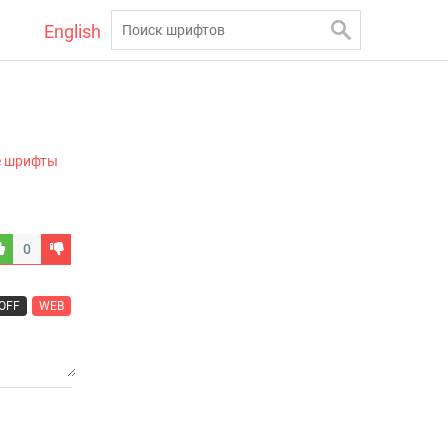
English
е шрифты
0
OFF
WEB