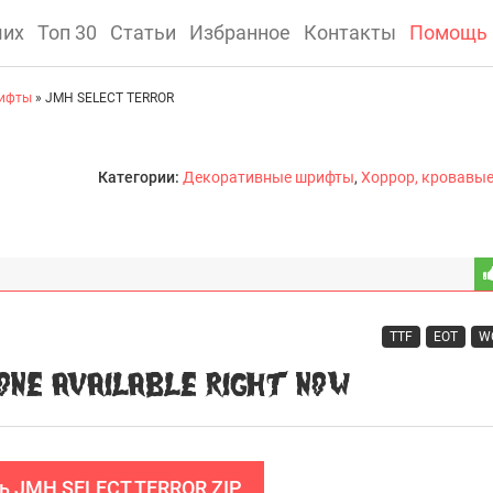
ших
Топ 30
Статьи
Избранное
Контакты
Помощь
рифты
» JMH SELECT TERROR
Категории:
Декоративные шрифты
,
Хоррор, кровавы
TTF
EOT
W
ь JMH SELECT TERROR ZIP