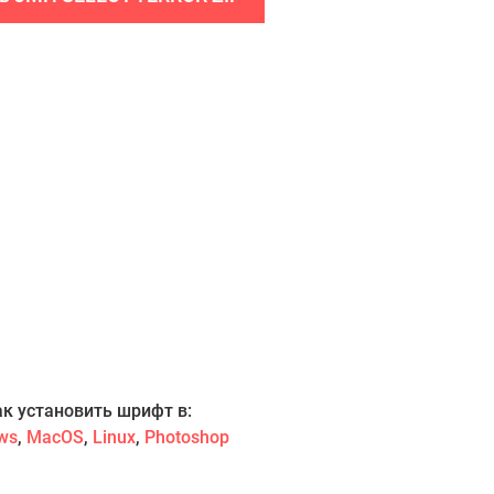
ак установить шрифт в:
ws
,
MacOS
,
Linux
,
Photoshop