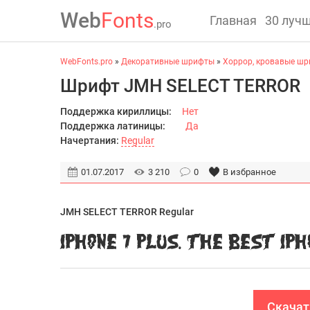
Web
Fonts
Главная
30 луч
.pro
WebFonts.pro
»
Декоративные шрифты
»
Хоррор, кровавые ш
Шрифт JMH SELECT TERROR
Поддержка кириллицы:
Нет
Поддержка латиницы:
Да
Начертания:
Regular
01.07.2017
3 210
0
В избранное
JMH SELECT TERROR Regular
Скачат