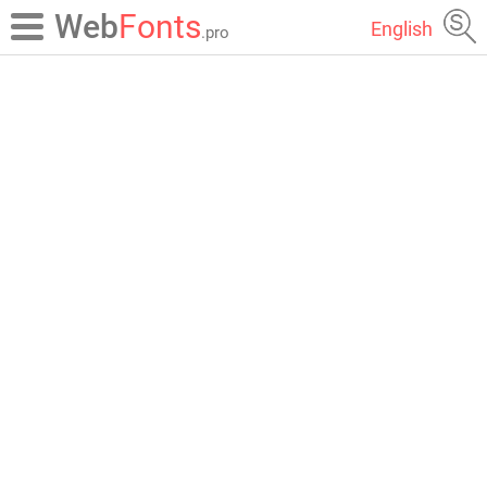
Web
Fonts
English
.pro