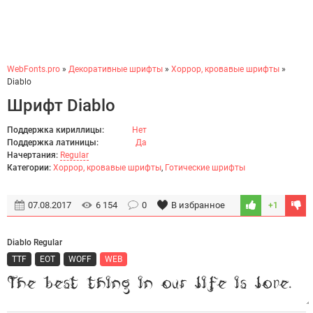
WebFonts.pro
»
Декоративные шрифты
»
Хоррор, кровавые шрифты
»
Diablo
Шрифт Diablo
Поддержка кириллицы:
Нет
Поддержка латиницы:
Да
Начертания:
Regular
Категории:
Хоррор, кровавые шрифты
,
Готические шрифты
07.08.2017
6 154
0
В избранное
+1
Diablo Regular
TTF
EOT
WOFF
WEB