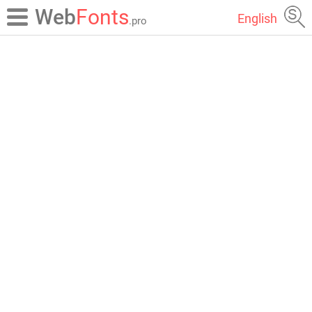
Web
Fonts
English
.pro