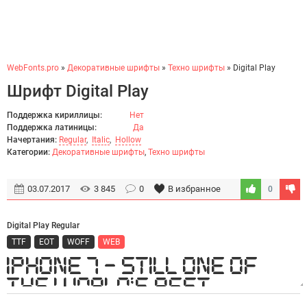
WebFonts.pro
»
Декоративные шрифты
»
Техно шрифты
» Digital Play
Шрифт Digital Play
Поддержка кириллицы:
Нет
Поддержка латиницы:
Да
Начертания:
Regular
,
Italic
,
Hollow
Категории:
Декоративные шрифты
,
Техно шрифты
03.07.2017
3 845
0
В избранное
0
Digital Play Regular
TTF
EOT
WOFF
WEB