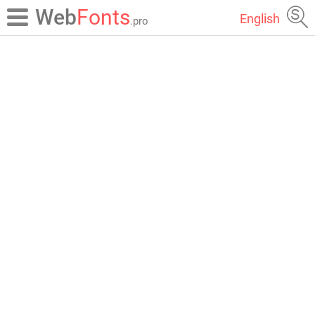
Web
Fonts
English
.pro