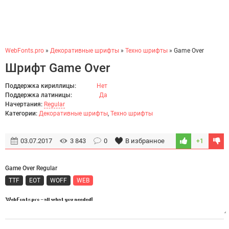
WebFonts.pro
»
Декоративные шрифты
»
Техно шрифты
» Game Over
Шрифт Game Over
Поддержка кириллицы:
Нет
Поддержка латиницы:
Да
Начертания:
Regular
Категории:
Декоративные шрифты
,
Техно шрифты
03.07.2017
3 843
0
В избранное
+1
Game Over Regular
TTF
EOT
WOFF
WEB