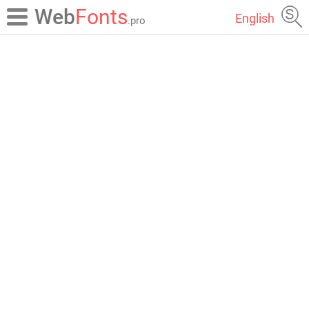
Web
Fonts
English
.pro