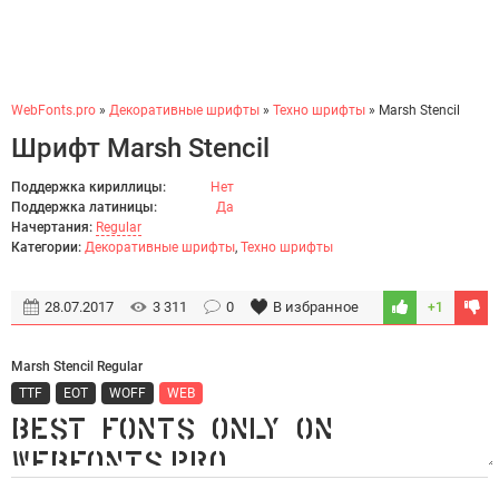
WebFonts.pro
»
Декоративные шрифты
»
Техно шрифты
» Marsh Stencil
Шрифт Marsh Stencil
Поддержка кириллицы:
Нет
Поддержка латиницы:
Да
Начертания:
Regular
Категории:
Декоративные шрифты
,
Техно шрифты
28.07.2017
3 311
0
В избранное
+1
Marsh Stencil Regular
TTF
EOT
WOFF
WEB