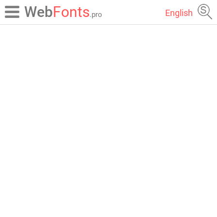
Web
Fonts
English
.pro