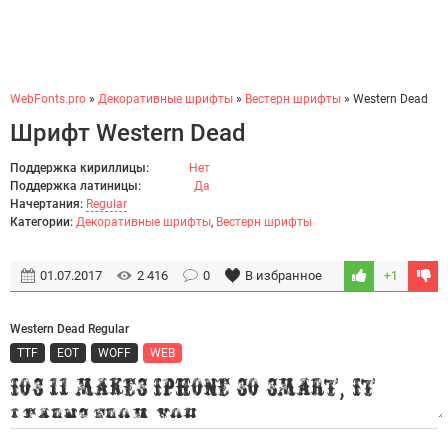
WebFonts.pro
»
Декоративные шрифты
»
Вестерн шрифты
» Western Dead
Шрифт Western Dead
Поддержка кириллицы:
Нет
Поддержка латиницы:
Да
Начертания:
Regular
Категории:
Декоративные шрифты
,
Вестерн шрифты
01.07.2017
2 416
0
В избранное
+1
Western Dead Regular
TTF
EOT
WOFF
WEB