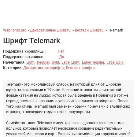
WebFonts.pro
»
Декоративные шрифты
»
Вестерн шрифты
» Telemark
Шрифт Telemark
Поддержка кириллицы:
Нет
Поддержка латиницы:
Да
Начертания:
Light
,
Regular
,
Bold
,
Label Light
,
Label Regular
,
Label Bold
Категории:
Декоративные шрифты
,
Вестерн шрифты
Telemark - это монолиновый слябок, на который влияют широкие
шрифты с засечками в 19 веке. Название относится к винтажной
форме катания на лыжах, которая была введена в Норвегии в тот же
период времени и позволила увеличить количество оборотов. После
того, как стиль Telemark был заменен новыми приемами в альпийских
странах, в последние годы он стал популярным.
Семейство типов Telemark имеет три веса в дополнительном стиле
ярлыков, который позволяет несложное создание редактируемых
указателей, баннеров и карт. Различные комбинации торцевых частей