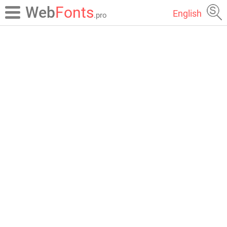
Web
Fonts
English
.pro