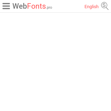
Web
Fonts
English
.pro