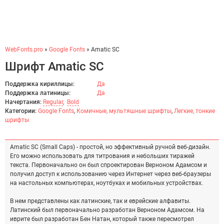
WebFonts.pro
»
Google Fonts
» Amatic SC
Шрифт Amatic SC
Поддержка кириллицы:
Да
Поддержка латиницы:
Да
Начертания:
Regular
,
Bold
Категории:
Google Fonts
,
Комичные, мультяшные шрифты
,
Легкие, тонкие
шрифты
Amatic SC (Small Caps) - простой, но эффективный ручной веб-дизайн.
Его можно использовать для титрования и небольших тиражей
текста. Первоначально он был спроектирован Верноном Адамсом и
получил доступ к использованию через Интернет через веб-браузеры
на настольных компьютерах, ноутбуках и мобильных устройствах.
В нем представлены как латинские, так и еврейские алфавиты.
Латинский был первоначально разработан Верноном Адамсом. На
иврите был разработан Бен Натан, который также пересмотрел