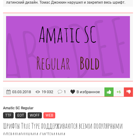
латинский дизайн. Томас Джоккин нарушил и закрепил весь шрифт.
03.03.2018
19 032
1
В избранное
+6
Amatic SC Regular
TTF
EOT
WOFF
WEB