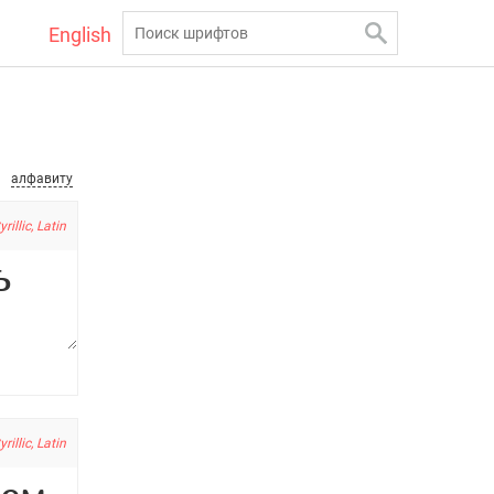
English
алфавиту
yrillic, Latin
yrillic, Latin