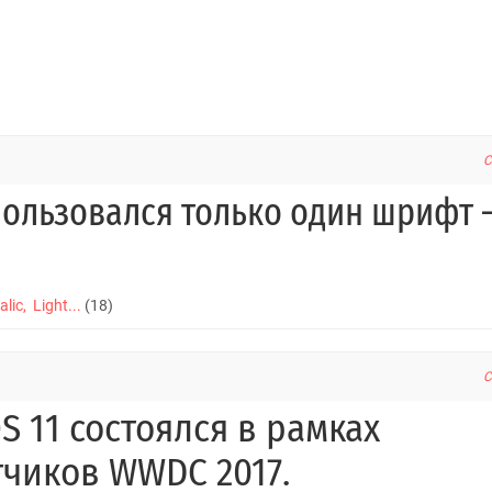
C
alic, Light...
(18)
C