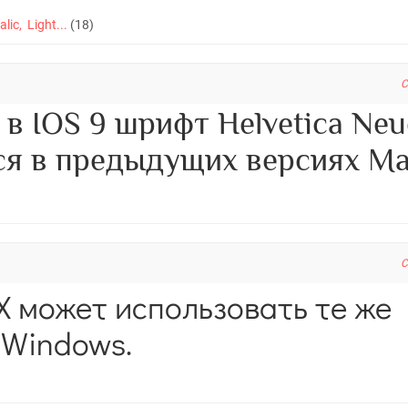
alic, Light...
(18)
C
C