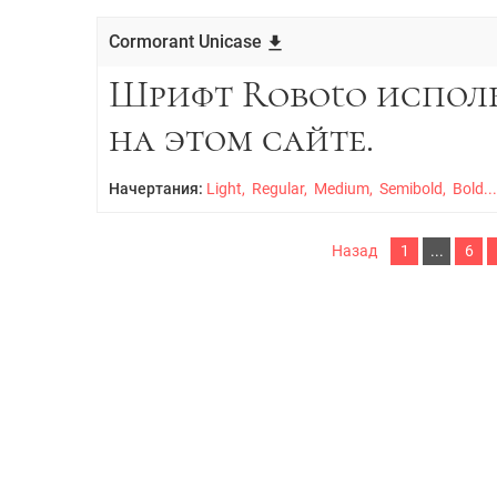
Cormorant Unicase
Начертания:
Light, Regular, Medium, Semibold, Bold..
Назад
1
...
6