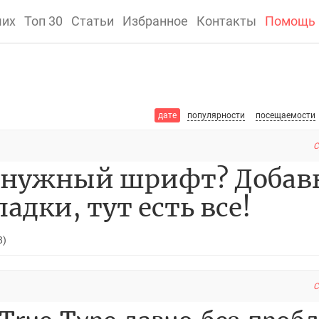
ших
Топ 30
Статьи
Избранное
Контакты
Помощь
дате
популярности
посещаемости
C
8)
C