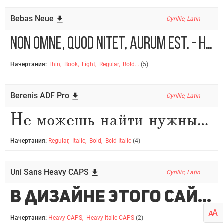
Bebas Neue
Cyrillic, Latin
Non omne, quod nitet, aurum est. - Не все то золото, что блестит
Начертания:
Thin, Book, Light, Regular, Bold...
(5)
Berenis ADF Pro
Cyrillic, Latin
Не можешь найти нужный шрифт? Добавь WebFonts.pro в закладки, тут есть все!
Начертания:
Regular, Italic, Bold, Bold Italic
(4)
Uni Sans Heavy CAPS
Cyrillic, Latin
В дизайне этого сайта использовался только один шрифт — Roboto.
Начертания:
Heavy CAPS, Heavy Italic CAPS
(2)