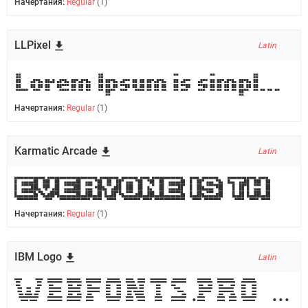
Начертания:
Regular
(1)
LLPixel
Latin
Lorem Ipsum is simply dummy text of the printing and typesetting industry.
Начертания:
Regular
(1)
Karmatic Arcade
Latin
Everyone is the creator of one's own fate
Начертания:
Regular
(1)
IBM Logo
Latin
WebFonts.pro - all what you needed!