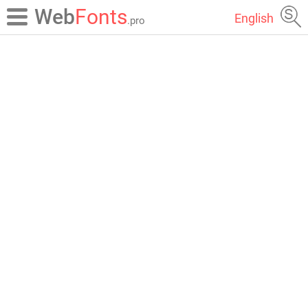
Web
Fonts
English
.pro