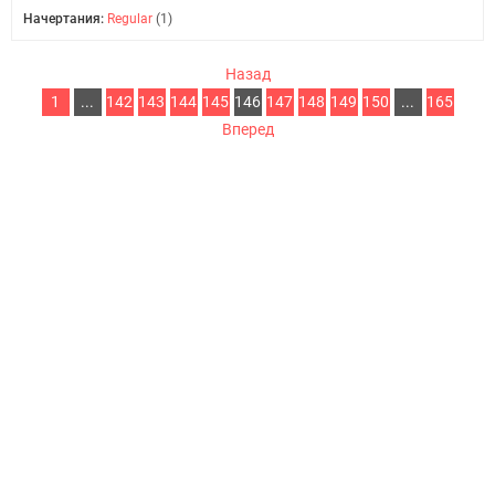
Начертания:
Regular
(1)
Назад
1
...
142
143
144
145
146
147
148
149
150
...
165
Вперед