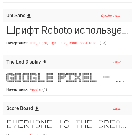
Uni Sans
Cyrillic, Latin
Шрифт Roboto используется в качестве заголовков на этом сайте.
Начертания:
Thin, Light, Light Italic, Book, Book Italic...
(13)
The Led Display
Latin
Google Pixel - The best phone for pure Android
Начертания:
Regular
(1)
Score Board
Latin
Everyone is the creator of one's own fate