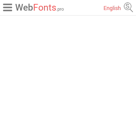
Web
Fonts
English
.pro