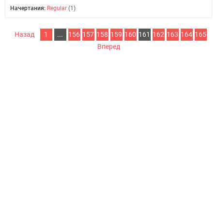
Начертания:
Regular
(1)
Назад
1
...
156
157
158
159
160
161
162
163
164
165
Вперед