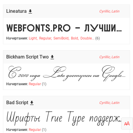
Lineatura
Cyrillic, Latin
WebFonts.pro - лучший ресурс для WEB дизайнера!
Начертания:
Light, Regular, SemiBold, Bold, Double...
(6)
Bickham Script Two
Cyrillic, Latin
С 2010 года Lato доступен на Google Fonts, но к сожалению без поддержки кириллицы.
Начертания:
Regular
(1)
Bad Script
Cyrillic, Latin
Шрифты True Type поддерживаются всеми популярными операционными системами.
Начертания:
Regular
(1)