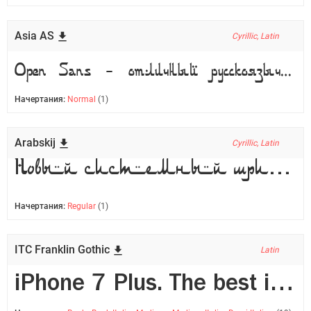
Asia AS
Cyrillic, Latin
Open Sans - отличный русскоязычный шрифт в 14-ти начертаниях. Очень часто используется в дизайне сайтов.
Начертания:
Normal
(1)
Arabskij
Cyrillic, Latin
Новый системный шрифт San Francisco от Apple (полный набор) с поддержкой кириллицы для Windows
Начертания:
Regular
(1)
ITC Franklin Gothic
Latin
iPhone 7 Plus. The best iPhone available right now