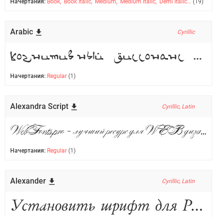
Начертания:
Book, Book Italic, Medium, Medium Italic, Demi Italic...
(19)
Arabic
Cyrillic
Когнитивный диссонанс — это, когда засыпаешь дольше, чем спишь.
Начертания:
Regular
(1)
Alexandra Script
Cyrillic, Latin
WebFonts.pro - лучший ресурс для WEB дизайнера!
Начертания:
Regular
(1)
Alexander
Cyrillic, Latin
Установить шрифт для Photoshop? Легко! Все ответы в разделе FAQ.