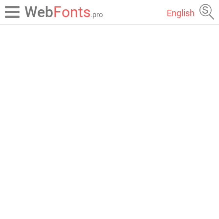
Web
Fonts
English
.pro