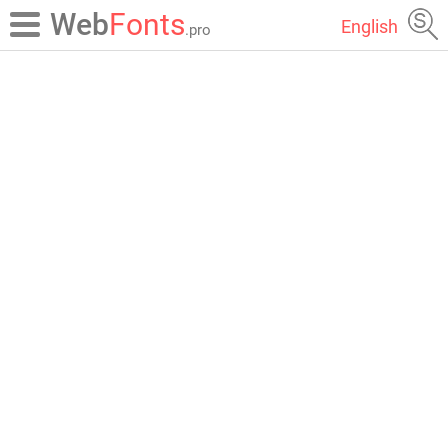
Web
Fonts
English
.pro