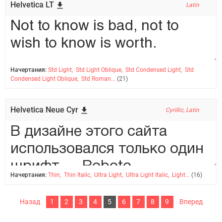
Helvetica LT
Latin
Начертания:
Std Light, Std Light Oblique, Std Condensed Light, Std
Condensed Light Oblique, Std Roman...
(21)
Helvetica Neue Cyr
Cyrillic, Latin
Начертания:
Thin, Thin Italic, Ultra Light, Ultra Light Italic, Light...
(16)
Назад
1
2
3
4
5
6
7
8
9
Вперед