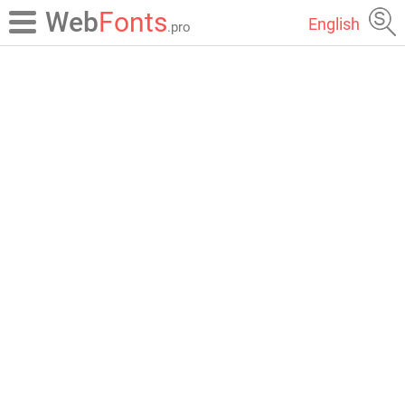
Web
Fonts
English
.pro