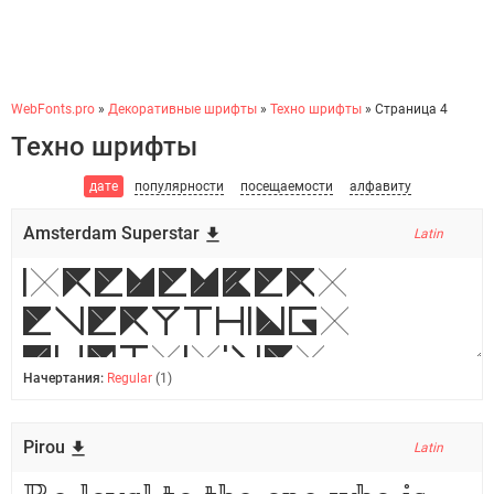
WebFonts.pro
»
Декоративные шрифты
»
Техно шрифты
» Страница 4
Техно шрифты
дате
популярности
посещаемости
алфавиту
Amsterdam Superstar
Latin
Начертания:
Regular
(1)
Pirou
Latin