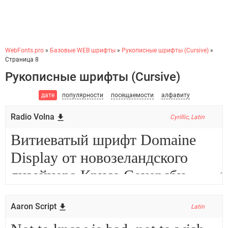
WebFonts.pro
»
Базовые WEB шрифты
»
Рукописные шрифты (Cursive)
»
Страница 8
Рукописные шрифты (Cursive)
дате
популярности
посещаемости
алфавиту
Radio Volna
Cyrillic, Latin
Aaron Script
Latin