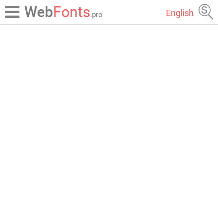
Web
Fonts
English
.pro